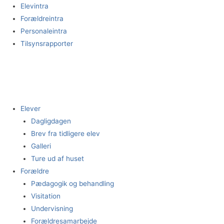
Gå
Elevintra
til
Forældreintra
indholdet
Personaleintra
Tilsynsrapporter
Elever
Dagligdagen
Brev fra tidligere elev
Galleri
Ture ud af huset
Forældre
Pædagogik og behandling
Visitation
Undervisning
Forældresamarbejde