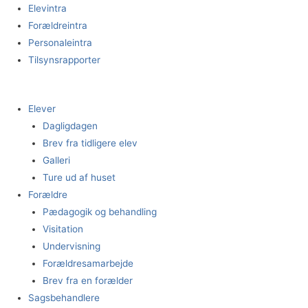
Gå
Elevintra
til
Forældreintra
indholdet
Personaleintra
Tilsynsrapporter
Elever
Dagligdagen
Brev fra tidligere elev
Galleri
Ture ud af huset
Forældre
Pædagogik og behandling
Visitation
Undervisning
Forældresamarbejde
Brev fra en forælder
Sagsbehandlere