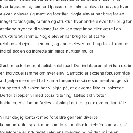
hverdagsramme, som er tilpasset den enkelte elevs behov, og hvor
eleven oplever sig mødt og forstået. Nogle elever har brug for en
meget forudsigelig ramme og struktur, hvor andre elever har brug for
at skabe tryghed til voksne,før de kan tage imod eller være i en
struktureret ramme. Nogle elever har brug for at starte
relationsarbejdet i hjemmet, og andre elever har brug for at komme
ind på skolen og indrette sin plads hurtigst muligt.
Søstjerneskolen er et solistskoletilbud. Det indebærer, at vi kan skabe
en individuel ramme om hver elev. Samtidig er skolens fokusområde
at hjælpe eleverne til at kunne fungere i sociale sammenhænge, så
fra opstart på skolen har vi sigte på, at eleverne ikke er isolerede.
Derfor arbejder vi med social træning, fælles aktiviteter,
holdundervisning og fælles spisning i det tempo, eleverne kan tåle.
Vi har daglig kontakt med forældre gennem diverse
kommunikationsplatforme som Intra, mails eller telefonsamtaler, så
forældrene er inddraget i elevens hverdag og på den måde er