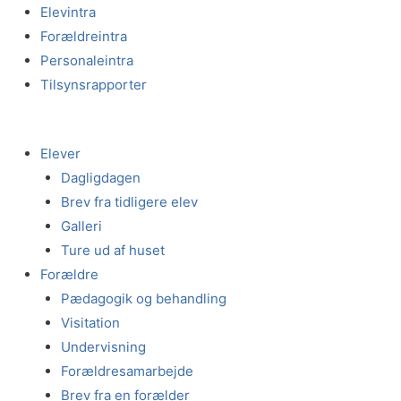
Gå
Elevintra
til
Forældreintra
indholdet
Personaleintra
Tilsynsrapporter
Elever
Dagligdagen
Brev fra tidligere elev
Galleri
Ture ud af huset
Forældre
Pædagogik og behandling
Visitation
Undervisning
Forældresamarbejde
Brev fra en forælder