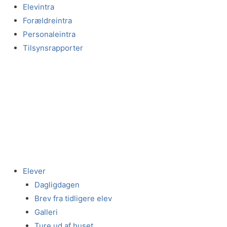
Gå
Elevintra
til
Forældreintra
indholdet
Personaleintra
Tilsynsrapporter
Elever
Dagligdagen
Brev fra tidligere elev
Galleri
Ture ud af huset